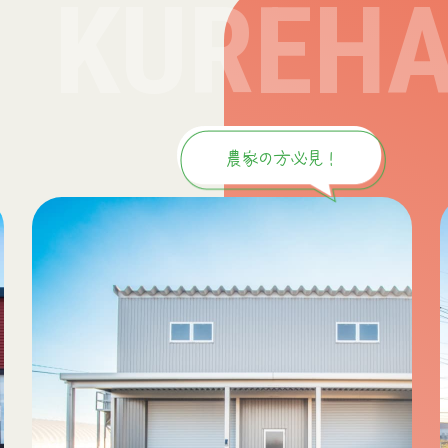
KUREH
農家の方必見！