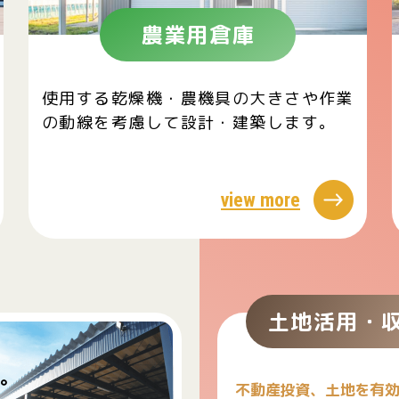
農業用倉庫
使用する乾燥機・農機具の大きさや作業
の動線を考慮して設計・建築します。
view more
土地活用・
す。
不動産投資、土地を
有