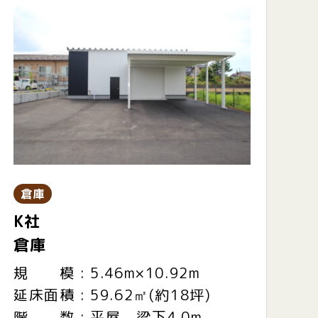
倉庫
K社
倉庫
規 模 : 5.46m×10.92m
延床面積 : 59.62㎡(約18坪)
階 数 : 平屋 梁下4.0m