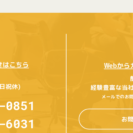
せはこちら
Webか
土日祝休)
経験豊富な当
メールでのお問
-0851
お
-6031