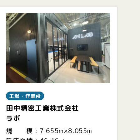
工場・作業所
田中精密工業株式会社
ラボ
規 模 : 7.655m×8.055m