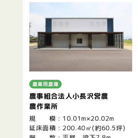
農業用倉庫
農事組合法人小長沢営農
農作業所
規 模 : 10.01m×20.02m
延床面積 : 200.40㎡(約60.5坪)
階 数 : 平屋 梁下7.8m