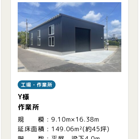
工場・作業所
Y様
作業所
規 模 : 9.10m×16.38m
延床面積 : 149.06m²(約45坪)
階 数 : 平屋 梁下4.0m