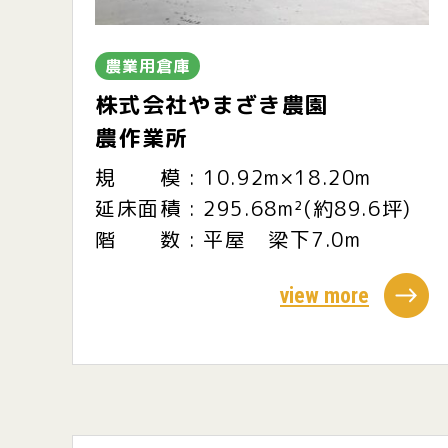
農業用倉庫
株式会社やまざき農園
農作業所
規 模 : 10.92m×18.20m
延床面積 : 295.68m²(約89.6坪)
階 数 : 平屋 梁下7.0m
view more