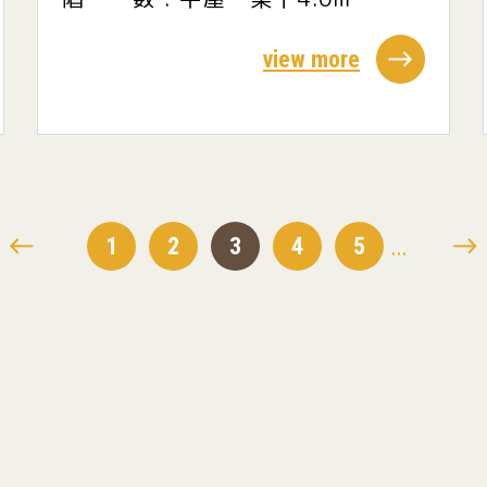
view more
...
1
2
3
4
5