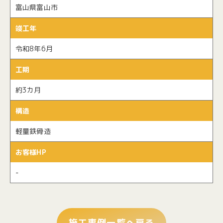
富山県富山市
竣工年
令和8年6月
工期
約3カ月
構造
軽量鉄骨造
お客様HP
-
施工事例一覧へ戻る