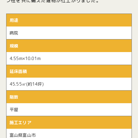
ン性を共に備えた建物が仕上がりました。
用途
病院
規模
4.55m×10.01m
延床面積
45.55㎡(約14坪)
階数
平屋
施工エリア
富山県富山市